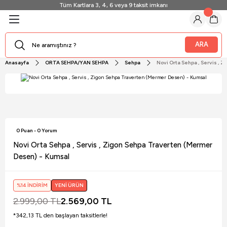
Tüm Kartlara 3, 4, 6 veya 9 taksit imkanı
Geri Dön
Geri Dön
Geri Dön
Geri Dön
Geri Dön
Geri Dön
Geri Dön
Geri Dön
A/YAN SEHPA
SASI
I DOLAP
Sİ
ARA
Anasayfa
ORTA SEHPA/YAN SEHPA
Sehpa
Novi Orta Sehpa , Servis ,
ı
lap
0 Puan - 0 Yorum
Novi Orta Sehpa , Servis , Zigon Sehpa Traverten (Mermer
Desen) - Kumsal
%14 İNDİRİM
YENİ ÜRÜN
2.999,00 TL
2.569,00 TL
*342,13 TL den başlayan taksitlerle!