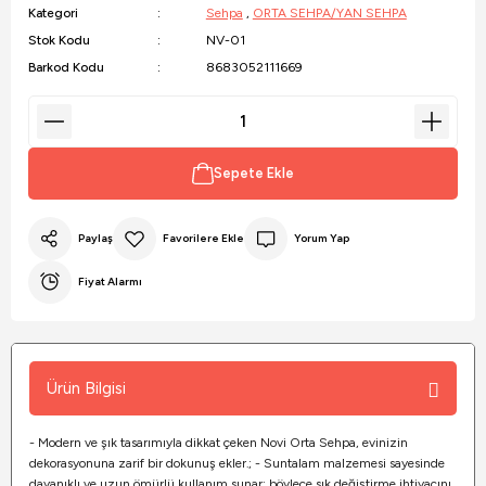
Kategori
Sehpa
,
ORTA SEHPA/YAN SEHPA
Stok Kodu
NV-01
Barkod Kodu
8683052111669
Sepete Ekle
Paylaş
Yorum Yap
Fiyat Alarmı
Ürün Bilgisi
- Modern ve şık tasarımıyla dikkat çeken Novi Orta Sehpa, evinizin
dekorasyonuna zarif bir dokunuş ekler.; - Suntalam malzemesi sayesinde
dayanıklı ve uzun ömürlü kullanım sunar; böylece sık değiştirme ihtiyacını