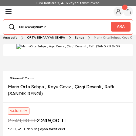
Tüm Kartlara 3, 4, 6 veya 9 taksit imkanı
Geri Dön
Geri Dön
Geri Dön
Geri Dön
Geri Dön
Geri Dön
Geri Dön
Geri Dön
A/YAN SEHPA
SASI
I DOLAP
Sİ
ARA
Anasayfa
ORTA SEHPA/YAN SEHPA
Sehpa
Marin Orta Sehpa , Koyu Cevi
ı
lap
0 Puan - 0 Yorum
Marin Orta Sehpa , Koyu Ceviz , Çizgi Desenli , Raflı
(SANDIK RENGİ)
%4 İNDİRİM
2.349,00 TL
2.249,00 TL
*299,52 TL den başlayan taksitlerle!