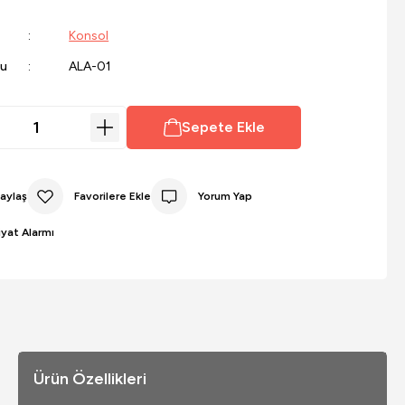
Konsol
du
ALA-01
Sepete Ekle
aylaş
Yorum Yap
iyat Alarmı
Ürün Özellikleri