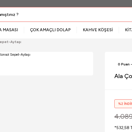
A MASASI
ÇOK AMAÇLI DOLAP
KAHVE KÖŞESİ
KİT
Sepet-Aytaşı
0 Puan 
Ala Ço
%2 İNDİ
4.089
*532,58 T