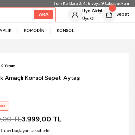
Tüm Kartlara 3, 4, 6 veya 9 taksit imkanı
Üye Girişi
Sepet
ARA
Üye Ol
APLIK
KOMODİN
KONSOL
- 0 Yorum
k Amaçlı Konsol Sepet-Aytaşı
RİM
,00 TL
3.999,00 TL
L den başlayan taksitlerle!