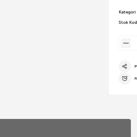
Kategori
Stok Ko
P
F